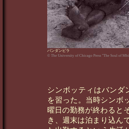
バンダンビラ
© The University of Chicago Press "The Soul of Mbi
シンボッティはバンダ
を習った。当時シンボ
曜日の勤務が終わると
き、週末は泊まり込ん