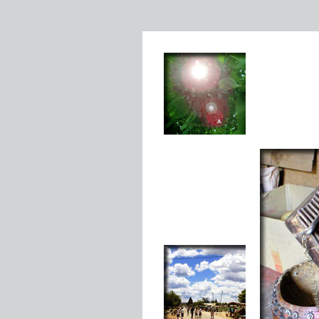
ムビラジャンクション 日本初本格ムビラ専門サイト ムビラのことなら何でも。日本縦断ムビ
紹介 ムビラショップ ムビラ売ります ムビラの歴史 ジンバブエにお